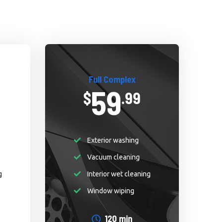
Full Complex
59
$
.99
Exterior washing
Vacuum cleaning
g
Interior wet cleaning
Window wiping
120 min