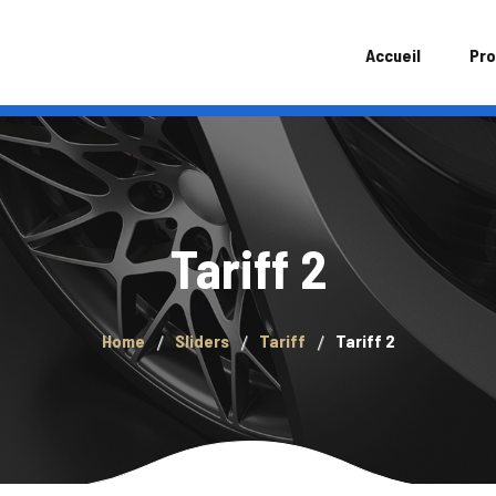
Accueil
Pro
Tariff 2
Home
Sliders
Tariff
Tariff 2