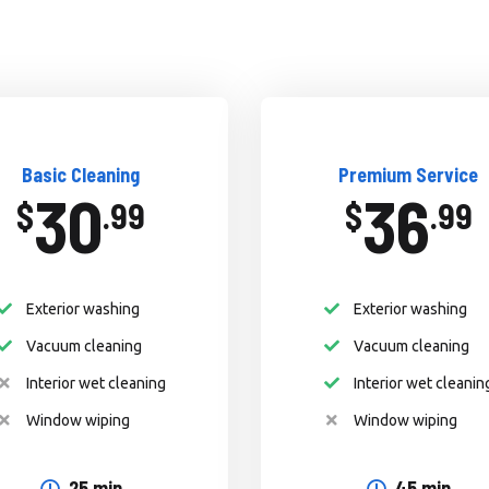
Basic Cleaning
Premium Service
30
36
$
.99
$
.99
Exterior washing
Exterior washing
Vacuum cleaning
Vacuum cleaning
Interior wet cleaning
Interior wet cleanin
Window wiping
Window wiping
25 min
45 min